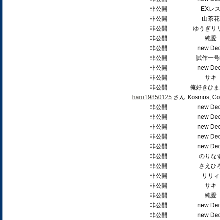
非公開
EXレ
非公開
山茶花
非公開
ゆうぎリ
非公開
純愛
非公開
new De
非公開
試作一号
非公開
new De
非公開
サキ
非公開
俺好きひま
haro19850125
さん
Kosmos, C
非公開
new De
非公開
new De
非公開
new De
非公開
new De
非公開
new De
非公開
のりな
非公開
さえひ
非公開
リリィ
非公開
サキ
非公開
純愛
非公開
new De
非公開
new De